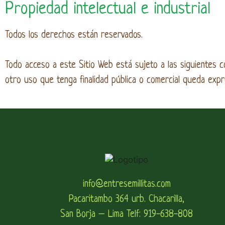
Propiedad intelectual e industrial
Todos los derechos están reservados.
Todo acceso a este Sitio Web está sujeto a las siguientes co
otro uso que tenga finalidad pública o comercial queda expre
info@entresemillitas.com
Pacaritambo 364 urb. Chacarilla,
San Borja – Lima Telf: 919-638-808